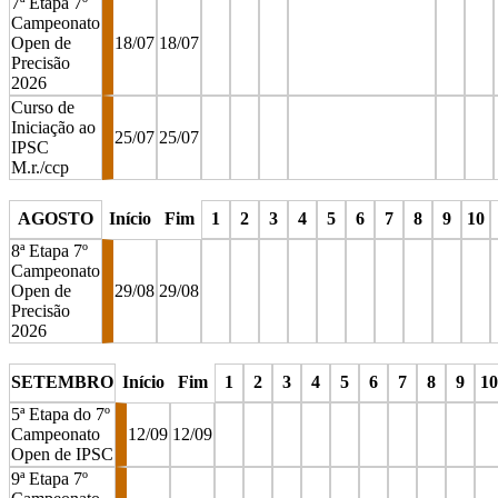
7ª Etapa 7º
Campeonato
Open de
18/07
18/07
Precisão
2026
Curso de
Iniciação ao
25/07
25/07
IPSC
M.r./ccp
stop
stop
stop
stop
stop
stop
AGOSTO
Início
Fim
1
2
3
4
5
6
7
8
9
10
8ª Etapa 7º
Campeonato
Open de
29/08
29/08
Precisão
2026
stop
stop
stop
stop
stop
stop
stop
stop
stop
stop
s
SETEMBRO
Início
Fim
1
2
3
4
5
6
7
8
9
10
5ª Etapa do 7º
Campeonato
12/09
12/09
Open de IPSC
9ª Etapa 7º