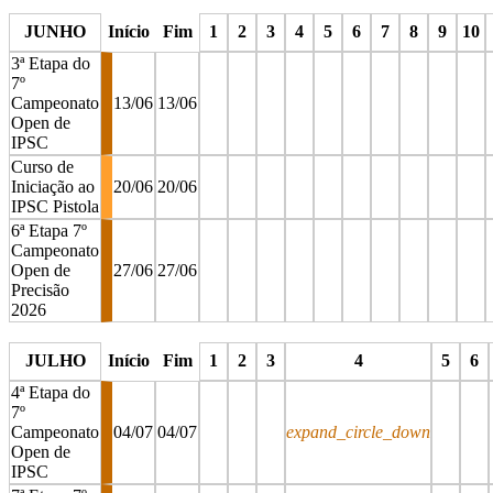
stop
stop
stop
stop
stop
stop
stop
stop
stop
stop
s
JUNHO
Início
Fim
1
2
3
4
5
6
7
8
9
10
3ª Etapa do
7º
Campeonato
13/06
13/06
Open de
IPSC
Curso de
Iniciação ao
20/06
20/06
IPSC Pistola
6ª Etapa 7º
Campeonato
Open de
27/06
27/06
Precisão
2026
stop
stop
stop
stop
stop
stop
stop
stop
stop
stop
s
JULHO
Início
Fim
1
2
3
4
5
6
4ª Etapa do
7º
Campeonato
04/07
04/07
expand_circle_down
Open de
IPSC