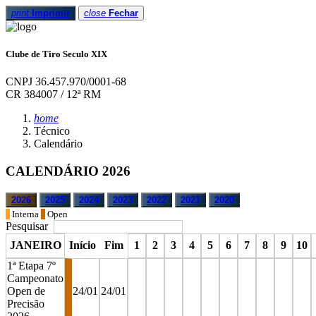
print
Imprimir
close
Fechar
Clube de Tiro Seculo XIX
CNPJ 36.457.970/0001-68
CR 384007 / 12ª RM
home
Técnico
Calendário
CALENDÁRIO 2026
2026
2025
2024
2023
2022
2021
2020
Interna
Open
Pesquisar
JANEIRO
Início
Fim
1
2
3
4
5
6
7
8
9
10
1ª Etapa 7º
Campeonato
Open de
24/01
24/01
Precisão