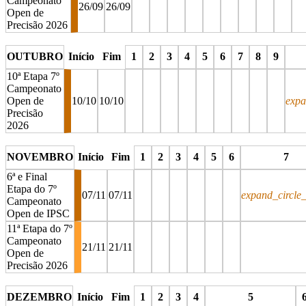
Campeonato
26/09
26/09
Open de
Precisão 2026
stop
stop
stop
stop
stop
stop
stop
stop
stop
sto
OUTUBRO
Início
Fim
1
2
3
4
5
6
7
8
9
10ª Etapa 7º
Campeonato
Open de
10/10
10/10
expa
Precisão
2026
stop
stop
stop
stop
stop
stop
stop
stop
stop
NOVEMBRO
Início
Fim
1
2
3
4
5
6
7
6ª e Final
Etapa do 7º
07/11
07/11
expand_circle
Campeonato
Open de IPSC
11ª Etapa do 7º
Campeonato
21/11
21/11
Open de
Precisão 2026
stop
stop
stop
stop
stop
stop
stop
DEZEMBRO
Início
Fim
1
2
3
4
5