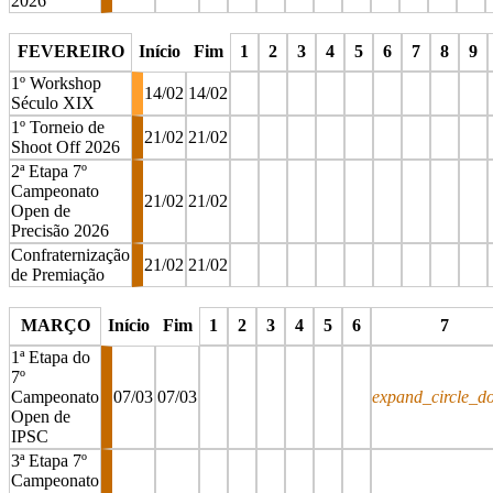
2026
stop
stop
stop
stop
stop
stop
stop
stop
stop
stop
s
FEVEREIRO
Início
Fim
1
2
3
4
5
6
7
8
9
1º Workshop
14/02
14/02
Século XIX
1º Torneio de
21/02
21/02
Shoot Off 2026
2ª Etapa 7º
Campeonato
21/02
21/02
Open de
Precisão 2026
Confraternização
21/02
21/02
de Premiação
stop
stop
stop
stop
stop
stop
stop
stop
stop
MARÇO
Início
Fim
1
2
3
4
5
6
7
1ª Etapa do
7º
Campeonato
07/03
07/03
expand_circle_d
Open de
IPSC
3ª Etapa 7º
Campeonato