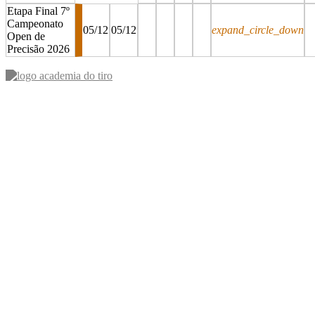
Etapa Final 7º
Campeonato
05/12
05/12
expand_circle_down
Open de
Precisão 2026
stop
stop
stop
stop
stop
st