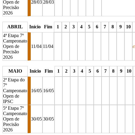
Open de
28/03
28/03
Precisão
2026
stop
stop
stop
stop
stop
stop
stop
ABRIL
Início
Fim
1
2
3
4
5
6
7
8
9
10
4ª Etapa 7º
Campeonato
Open de
11/04
11/04
e
Precisão
2026
stop
stop
stop
stop
stop
stop
stop
stop
stop
stop
MAIO
Início
Fim
1
2
3
4
5
6
7
8
9
10
2ª Etapa do
7º
Campeonato
16/05
16/05
Open de
IPSC
5ª Etapa 7º
Campeonato
Open de
30/05
30/05
Precisão
2026